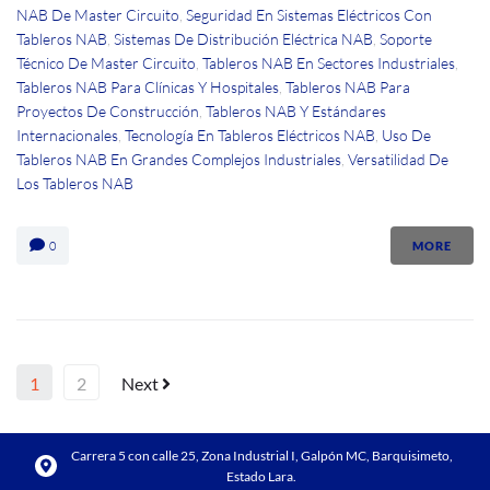
NAB De Master Circuito
,
Seguridad En Sistemas Eléctricos Con
Tableros NAB
,
Sistemas De Distribución Eléctrica NAB
,
Soporte
Técnico De Master Circuito
,
Tableros NAB En Sectores Industriales
,
Tableros NAB Para Clínicas Y Hospitales
,
Tableros NAB Para
Proyectos De Construcción
,
Tableros NAB Y Estándares
Internacionales
,
Tecnología En Tableros Eléctricos NAB
,
Uso De
Tableros NAB En Grandes Complejos Industriales
,
Versatilidad De
Los Tableros NAB
0
MORE
1
2
Next
Carrera 5 con calle 25, Zona Industrial I, Galpón MC, Barquisimeto,
Estado Lara.