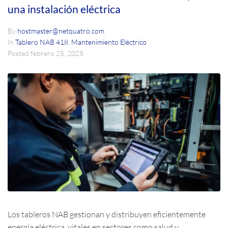
una instalación eléctrica
By
hostmaster@netquatro.com
In
Tablero NAB 418
,
Mantenimiento Eléctrico
Posted
febrero 25, 2025
Los tableros NAB gestionan y distribuyen eficientemente
energía eléctrica, vitales en sectores como salud y