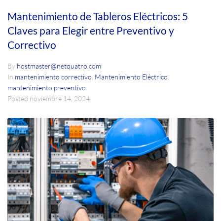
Mantenimiento de Tableros Eléctricos: 5
Claves para Elegir entre Preventivo y
Correctivo
By
hostmaster@netquatro.com
In
mantenimiento correctivo
,
Mantenimiento Eléctrico
,
mantenimiento preventivo
Posted
noviembre 14, 2024