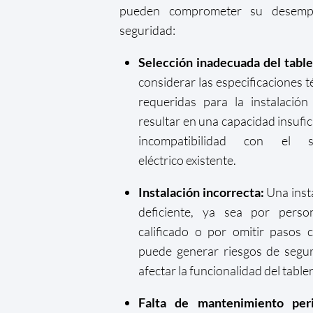
pueden comprometer su desem
seguridad:
Selección inadecuada del table
considerar las especificaciones t
requeridas para la instalació
resultar en una capacidad insufic
incompatibilidad con el s
eléctrico existente.
Instalación incorrecta:
Una inst
deficiente, ya sea por perso
calificado o por omitir pasos cr
puede generar riesgos de segu
afectar la funcionalidad del table
Falta de mantenimiento peri