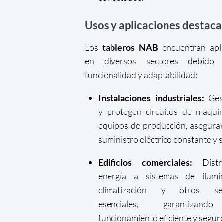
Usos y aplicaciones destac
Los
tableros NAB
encuentran apli
en diversos sectores debido
funcionalidad y adaptabilidad:
Instalaciones industriales:
Ges
y protegen circuitos de maqui
equipos de producción, asegur
suministro eléctrico constante y 
Edificios comerciales:
Distr
energía a sistemas de ilumin
climatización y otros ser
esenciales, garantizan
funcionamiento eficiente y segur