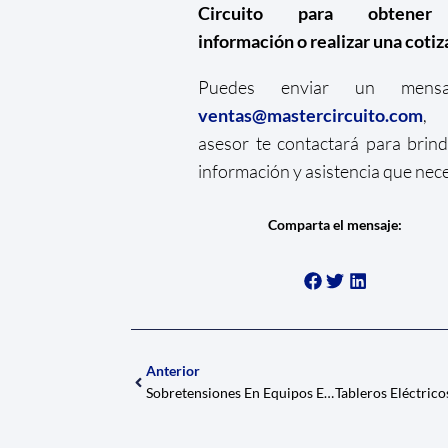
Circuito para obtene
información o realizar una coti
Puedes enviar un mens
ventas@mastercircuito.com
,
asesor te contactará para brind
información y asistencia que nece
Comparta el mensaje:
Anterior
Sobretensiones En Equipos Eléctricos: ¿Cómo Evitar Daños Irreparables?