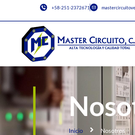
+58-251-2372671
mastercircuitov
Noso
Inicio
Nosotros