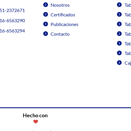
Nosotros
Ta
51-2372671
Certificados
Ta
16-6563290
Publicaciones
Ta
16-6563294
Contacto
Ta
Tab
Tab
Ca
Hecho con