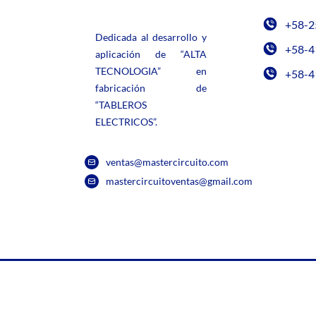
+58-2
Dedicada al desarrollo y
+58-4
aplicación de “ALTA
TECNOLOGIA” en
+58-4
fabricación de
“TABLEROS
ELECTRICOS”.
ventas@mastercircuito.com
mastercircuitoventas@gmail.com