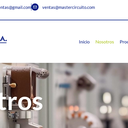
entas@gmail.com
ventas@mastercircuito.com
Inicio
Nosotros
Pro
tros