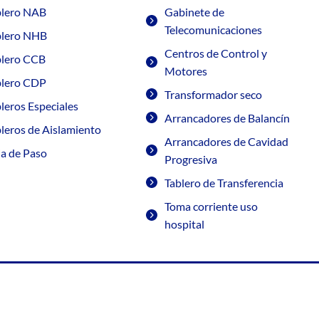
blero NAB
Gabinete de
Telecomunicaciones
blero NHB
Centros de Control y
blero CCB
Motores
blero CDP
Transformador seco
leros Especiales
Arrancadores de Balancín
leros de Aislamiento
Arrancadores de Cavidad
ja de Paso
Progresiva
Tablero de Transferencia
Toma corriente uso
hospital