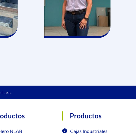
o Lara.
roductos
Productos
blero NLAB
Cajas Industriales