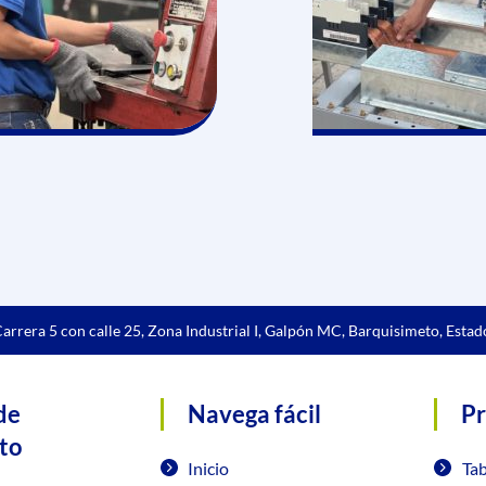
arrera 5 con calle 25, Zona Industrial I, Galpón MC, Barquisimeto, Estad
de
Navega fácil
P
to
Inicio
Ta