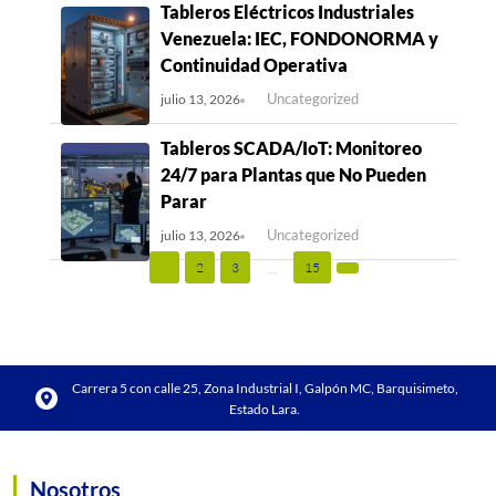
Tableros Eléctricos Industriales
Venezuela: IEC, FONDONORMA y
Continuidad Operativa
Uncategorized
julio 13, 2026
Tableros SCADA/IoT: Monitoreo
24/7 para Plantas que No Pueden
Parar
Uncategorized
julio 13, 2026
...
1
2
3
15
Carrera 5 con calle 25, Zona Industrial I, Galpón MC, Barquisimeto,
Estado Lara.
Nosotros