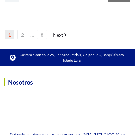
1
2
…
8
Next
Carrera 5 con calle 25, Zona Industrial I, Galpón MC, Barquisimeto,
Estado Lara.
Nosotros
Dedicada al desarrollo y aplicación de “ALTA TECNOLOGIA” en