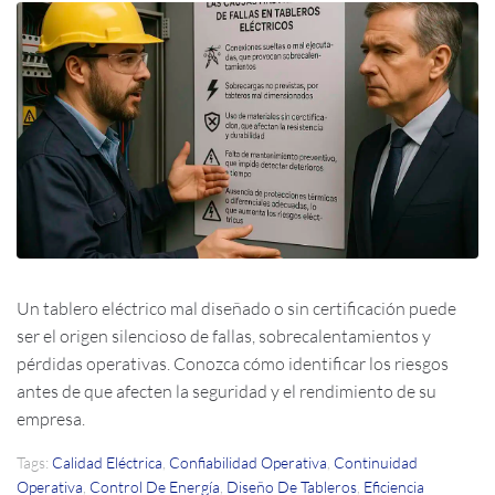
Un tablero eléctrico mal diseñado o sin certificación puede
ser el origen silencioso de fallas, sobrecalentamientos y
pérdidas operativas. Conozca cómo identificar los riesgos
antes de que afecten la seguridad y el rendimiento de su
empresa.
Tags:
Calidad Eléctrica
,
Confiabilidad Operativa
,
Continuidad
Operativa
,
Control De Energía
,
Diseño De Tableros
,
Eficiencia