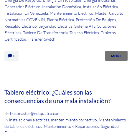
Energía De Respaldo
,
Energía En Hospitales
,
Energía Industrial
,
Generador Eléctrico
,
Instalación Doméstica
,
Instalación Eléctrica
,
Instalación En Venezuela
,
Mantenimiento Eléctrico
,
Master Circuito
,
Normativas COVENIN
,
Planta Eléctrica
,
Protección De Equipos
,
Respaldo Eléctrico
,
Seguridad Eléctrica
,
Sistema ATS
,
Soluciones
Eléctricas
,
Tablero De Transferencia
,
Tablero Eléctrico
,
Tableros
Certificados
,
Transfer Switch
0
MORE
Tablero eléctrico: ¿Cuáles son las
consecuencias de una mala instalación?
By
hostmaster@netquatro.com
In
Instalaciones eléctricas
,
mantenimiento correctivo
,
Mantenimiento
de tableros eléctricos
,
Mantenimiento y Reparaciones
,
Seguridad