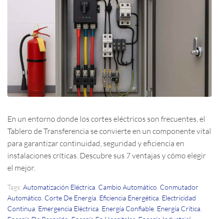
En un entorno donde los cortes eléctricos son frecuentes, el
Tablero de Transferencia se convierte en un componente vital
para garantizar continuidad, seguridad y eficiencia en
instalaciones críticas. Descubre sus 7 ventajas y cómo elegir
el mejor.
Tags:
Automatización Eléctrica
,
Cambio Automático
,
Conmutador
Automático
,
Corte De Energía
,
Eficiencia Energética
,
Electricidad
Continua
,
Emergencia Eléctrica
,
Energía Confiable
,
Energía Crítica
,