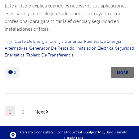
Este artículo explica cuándo es necesario, sus aplicaciones
esenciales y cómo elegir el adecuado con la ayuda de un
profesional para garantizar la eficiencia y seguridad en
instalaciones críticas.
Tags:
Corte De Energía
,
Energía Continua
,
Fuentes De Energía
Alternativas
,
Generador De Respaldo
,
Instalación Eléctrica
,
Seguridad
Energética
,
Tablero De Transferencia
0
MORE
1
2
Next
Carrera 5 con calle 25, Zona Industrial I, Galpón MC, Barquisimeto,
Estado Lara.