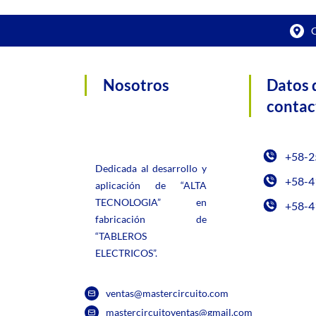
C
Nosotros
Datos 
contac
+58-2
Dedicada al desarrollo y
+58-4
aplicación de “ALTA
TECNOLOGIA” en
+58-4
fabricación de
“TABLEROS
ELECTRICOS”.
ventas@mastercircuito.com
mastercircuitoventas@gmail.com