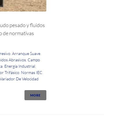
udo pesado y fluidos
to de normativas
resivo
,
Arranque Suave
,
idos Abrasivos
,
Campo
ca
,
Energía Industrial
,
r Trifásico
,
Normas IEC
,
Variador De Velocidad
MORE