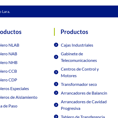
o Lara.
roductos
Productos
blero NLAB
Cajas Industriales
blero NAB
Gabinete de
Telecomunicaciones
blero NHB
Centros de Control y
blero CCB
Motores
blero CDP
Transformador seco
leros Especiales
Arrancadores de Balancín
leros de Aislamiento
Arrancadores de Cavidad
ja de Paso
Progresiva
Tablero de Transferencia