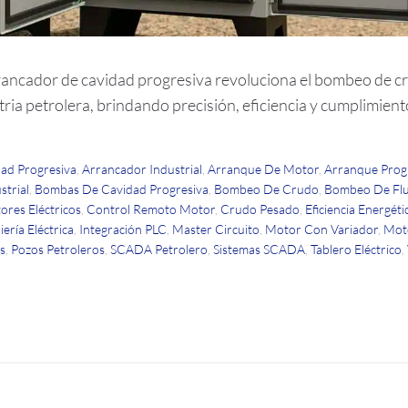
ancador de cavidad progresiva revoluciona el bombeo de cr
tria petrolera, brindando precisión, eficiencia y cumplimien
ad Progresiva
,
Arrancador Industrial
,
Arranque De Motor
,
Arranque Prog
strial
,
Bombas De Cavidad Progresiva
,
Bombeo De Crudo
,
Bombeo De Flu
res Eléctricos
,
Control Remoto Motor
,
Crudo Pesado
,
Eficiencia Energéti
iería Eléctrica
,
Integración PLC
,
Master Circuito
,
Motor Con Variador
,
Moto
s
,
Pozos Petroleros
,
SCADA Petrolero
,
Sistemas SCADA
,
Tablero Eléctrico
,