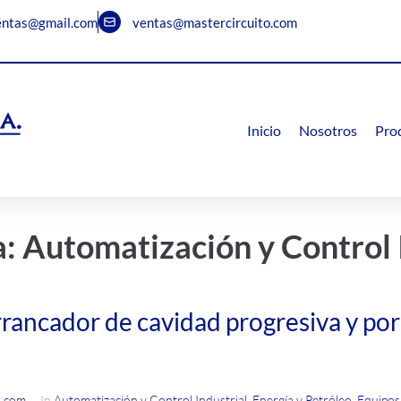
entas@gmail.com
ventas@mastercircuito.com
Inicio
Nosotros
Pro
a:
Automatización y Control 
rancador de cavidad progresiva y por
o.com
In
Automatización y Control Industrial
,
Energía y Petróleo
,
Equipos 