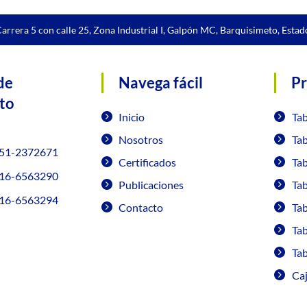
arrera 5 con calle 25, Zona Industrial I, Galpón MC, Barquisimeto, Estad
de
Navega fácil
P
to
Inicio
Ta
Nosotros
Ta
51-2372671
Certificados
Ta
16-6563290
Publicaciones
Ta
16-6563294
Contacto
Ta
Tab
Tab
Ca