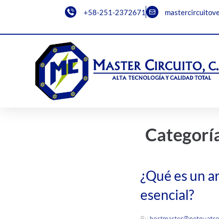
+58-251-2372671
mastercircuitov
Categorí
¿Qué es un ar
esencial?
By
hostmaster@netquatr