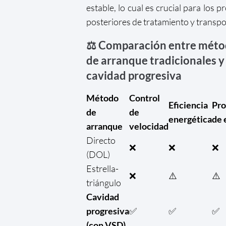
estable, lo cual es crucial para los p
posteriores de tratamiento y transpo
⚖️ Comparación entre mét
de arranque tradicionales y
cavidad progresiva
Método
Control
Eficiencia
Pro
de
de
energética
de 
arranque
velocidad
Directo
❌
❌
❌
(DOL)
Estrella-
❌
⚠️
⚠️
triángulo
Cavidad
progresiva
✅
✅
✅
(con VSD)