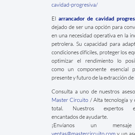
cavidad-progresiva/
El
arrancador de cavidad progres
dejado de ser una opción para conv
en una necesidad operativa en la in
petrolera. Su capacidad para adap
condiciones difíciles, proteger los eq
optimizar el rendimiento lo posi
como un componente esencial p
presente y futuro de la extracción de
Consulta a uno de nuestros aseso
Master Circuito
/ Alta tecnología y 
total. Nuestros expertos es
encantados de ayudarte.
¡Envíanos un mensa
ventas@mastercircuito.com
y un as