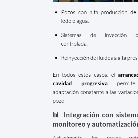
Pozos con alta producción de 
lodo o agua.
Sistemas de inyección qu
controlada.
Reinyección de fluidos a alta pres
En todos estos casos, el
arranca
cavidad progresiva
permite
adaptación constante a las variacio
pozo.
📊 Integración con sistem
monitoreo y automatizació
Actualmente, los pozos petr