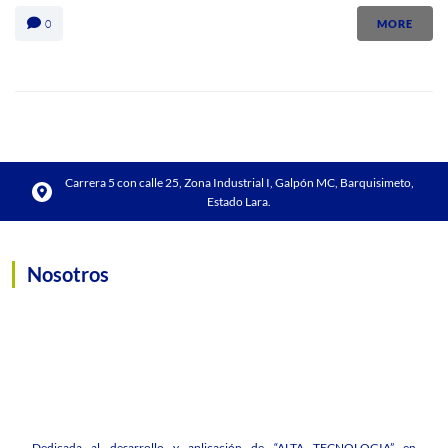
0
MORE
Carrera 5 con calle 25, Zona Industrial I, Galpón MC, Barquisimeto,
Estado Lara.
Nosotros
Dedicada al desarrollo y aplicación de “ALTA TECNOLOGIA” en